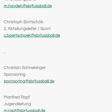
m.hayden@sbrfussball.de
Christoph Börtschök
2. Abteilungsleiter / Sport
c.boertschoek@sbrfussball.de
.
Christian Schnebinger
Sponsoring
sponsoring@sbrfussball.de
Manfred Rapf
Jugendleitung
m.rapf@sbrfussball.de