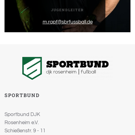
JUGENDLEITER
m.rapf@sbrfussball.de
SPORTBUND
Sportbund DJK
Rosenheim e.V.
Schießenstr. 9 - 11